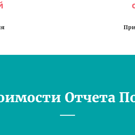
й
ия
При
оимости Отчета П