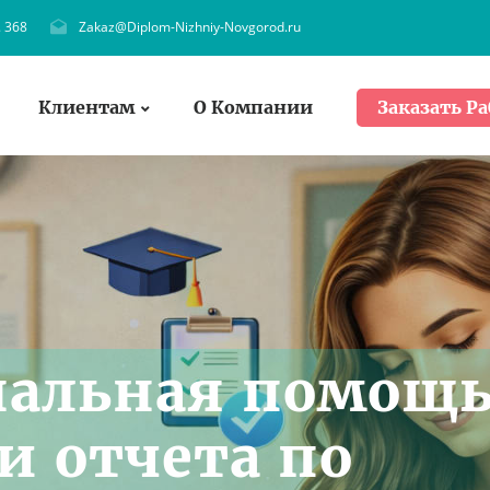
. 368
Zakaz@Diplom-Nizhniy-Novgorod.ru
Клиентам
О Компании
Заказать Ра
нальная помощ
и отчета по