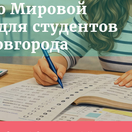
о Мировой
для студентов
вгорода