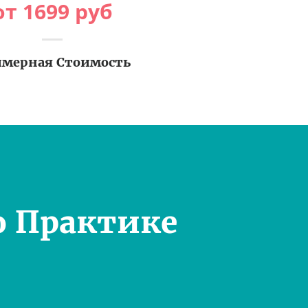
от
1699
руб
мерная Стоимость
о Практике