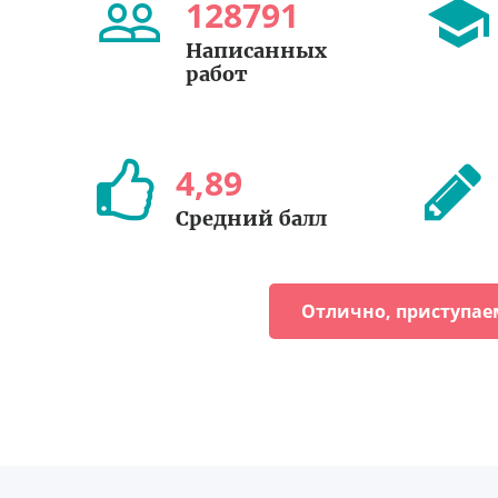
128791
Написанных
работ
4
,
89
Средний балл
Отлично, приступае