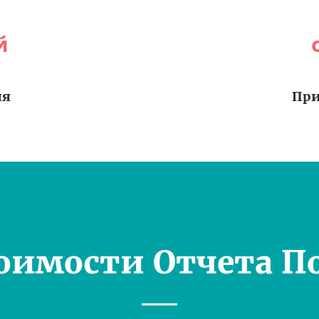
й
ия
При
оимости Отчета П