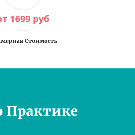
от
1699
руб
мерная Стоимость
о Практике