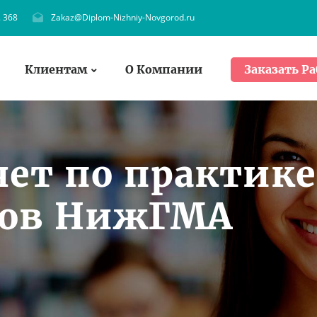
. 368
Zakaz@Diplom-Nizhniy-Novgorod.ru
Клиентам
О Компании
Заказать Ра
чет по практике
тов НижГМА