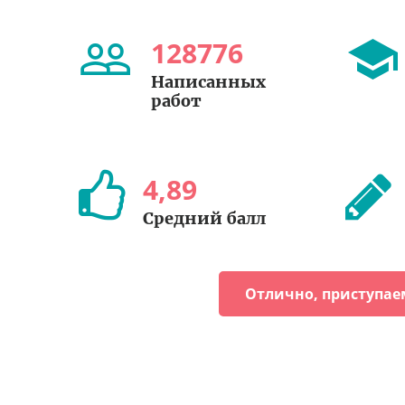
128776
Написанных
работ
4
,
89
Средний балл
Отлично, приступае