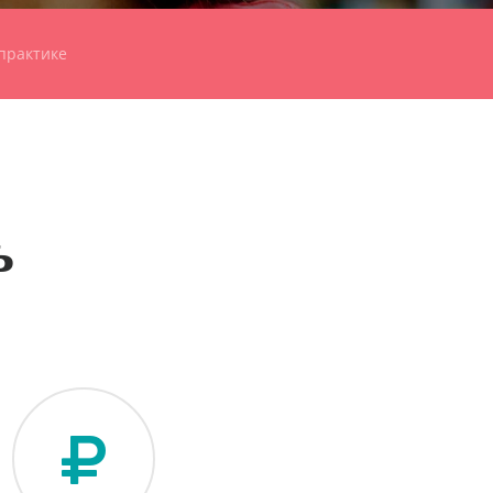
практике
ь