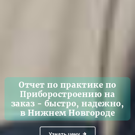
Отчет по практике по
Приборостроению на
заказ - быстро, надежно,
в Нижнем Новгороде
Узнать цену