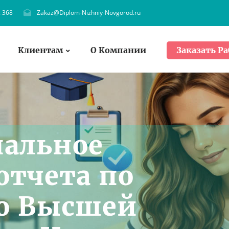
. 368
Zakaz@Diplom-Nizhniy-Novgorod.ru
Клиентам
О Компании
Заказать Ра
нальное
отчета по
по Высшей