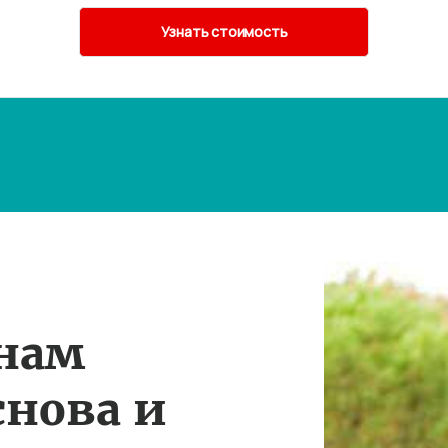
 нам
снова и