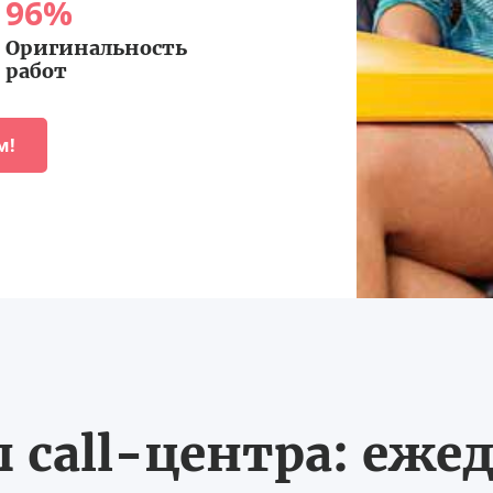
96
%
Оригинальность
работ
м!
call-центра: ежед