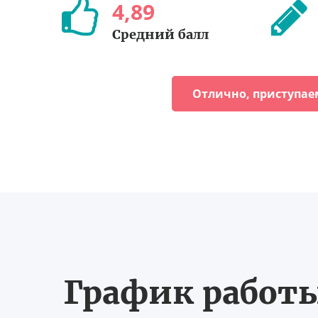
4
,
89
Средний балл
Отлично, приступае
График работы 