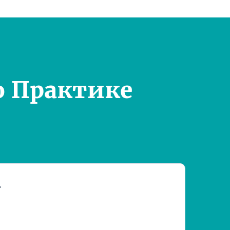
о Практике
т