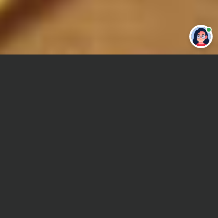
Привет 👋 Могу сделать студенческую
работу за тебя
Главная
Отчет по практике
Теория колебаний
Сроки и Стоимость