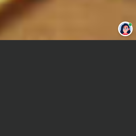
Привет 👋 Могу сделать студенческую
работу за тебя
Главная
Отчет по практике
Экология
Сроки и Стоимость