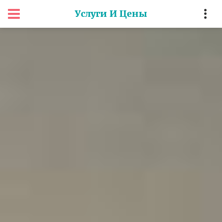
Услуги И Цены