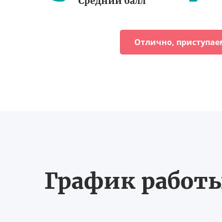
Средний балл
Отлично, приступае
График работы 