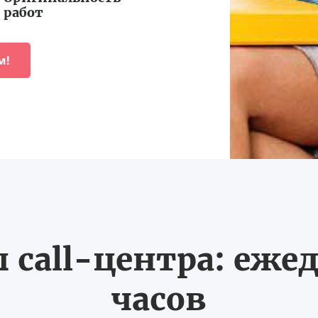
работ
м!
call-центра: ежед
часов