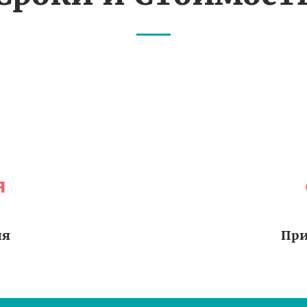
я
ия
При