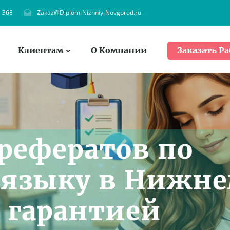
. 368
Zakaz@Diplom-Nizhniy-Novgorod.ru
Клиентам
О Компании
Заказать Ра
рефератов по
 языку в Нижн
с гарантией