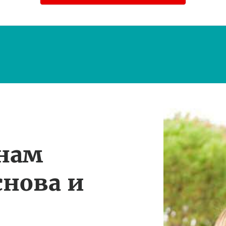
 нам
снова и