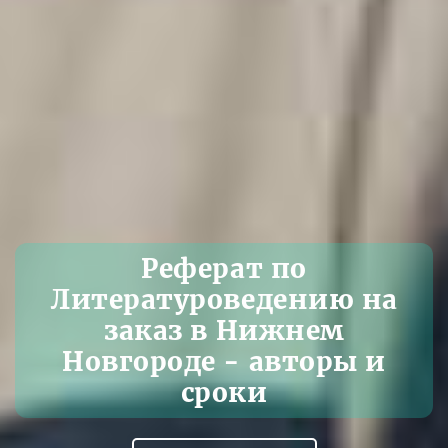
Реферат по
Литературоведению на
заказ в Нижнем
Новгороде - авторы и
сроки