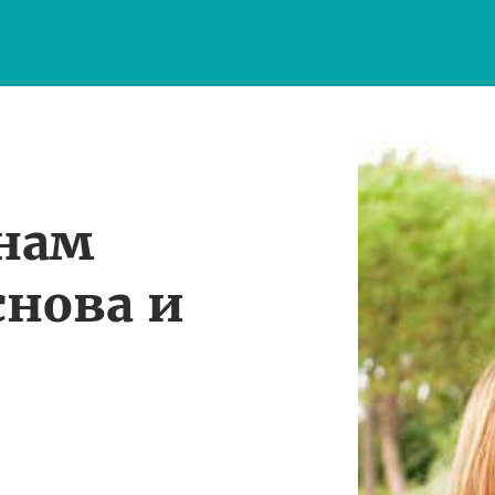
 нам
снова и