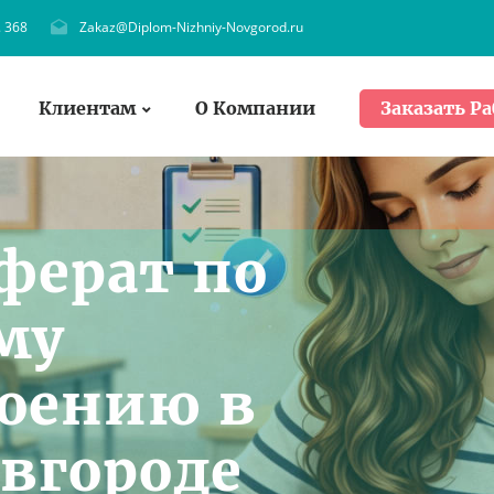
. 368
Zakaz@Diplom-Nizhniy-Novgorod.ru
Клиентам
О Компании
Заказать Ра
ферат по
му
оению в
вгороде