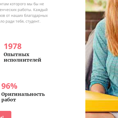
ентам которого мы бы не
денческих работы. Каждый
вов от наших благодарных
о ради тебя, студент.
1978
Опытных
исполнителей
96
%
Оригинальность
работ
м!