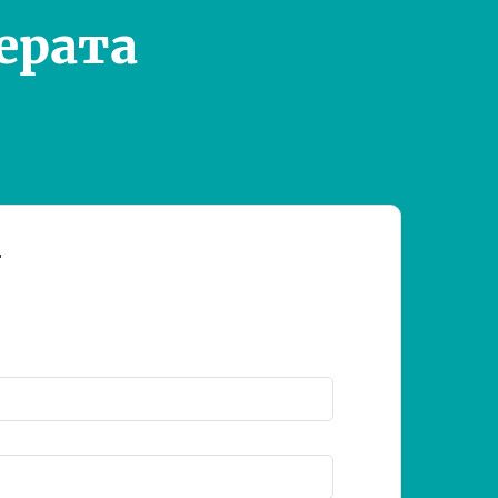
ерата
т