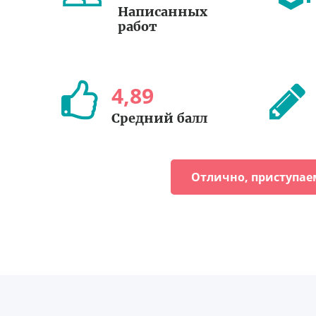
Написанных
работ
4
,
89
Средний балл
Отлично, приступае