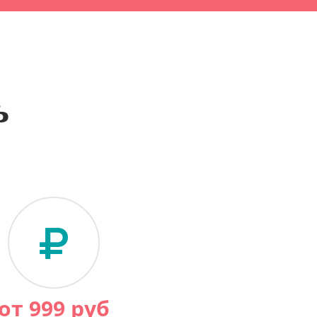
ь
от
999
руб