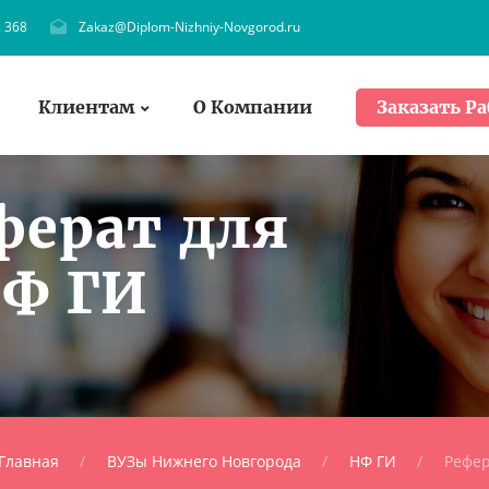
. 368
Zakaz@Diplom-Nizhniy-Novgorod.ru
Клиентам
О Компании
Заказать Ра
ферат для
НФ ГИ
Главная
ВУЗы Нижнего Новгорода
НФ ГИ
Рефе