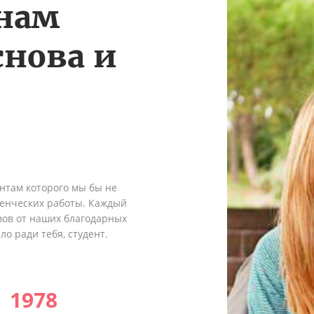
 нам
снова и
ентам которого мы бы не
денческих работы. Каждый
вов от наших благодарных
о ради тебя, студент.
1978