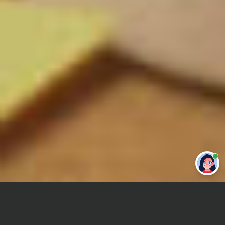
Привет 👋 Могу сделать студенческую
работу за тебя
Главная
Отчет по практике
Pascal