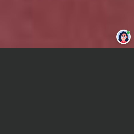
Привет 👋 Могу сделать студенческую
работу за тебя
Главная
ВУЗы Нижнего Новгорода
НФ МИЭП
Отчет по практике
Сроки и Стоимость