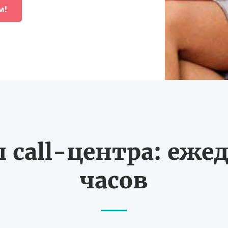
м!
call-центра: ежед
часов