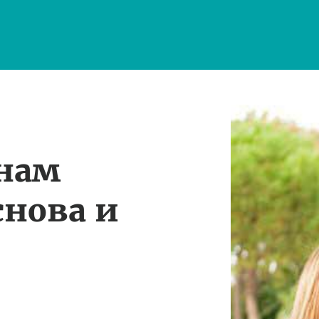
 нам
снова и