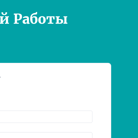
й Работы
т