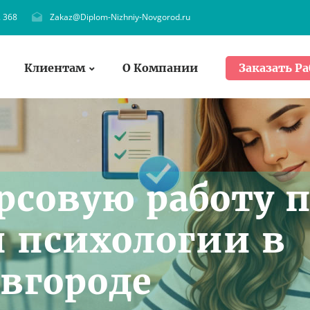
. 368
Zakaz@Diplom-Nizhniy-Novgorod.ru
Клиентам
О Компании
Заказать Ра
рсовую работу 
 психологии в
вгороде