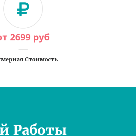
от
2699
руб
мерная Стоимость
й Работы