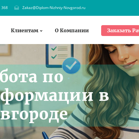
. 368
Zakaz@Diplom-Nizhniy-Novgorod.ru
Клиентам
О Компании
Заказать Ра
бота по
 формации в
вгороде