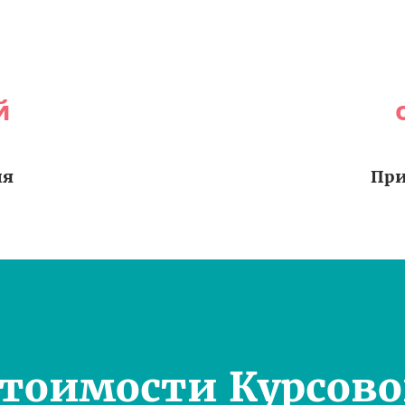
й
ия
При
Стоимости Курсово