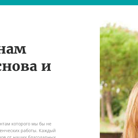
 нам
снова и
ентам которого мы бы не
денческих работы. Каждый
вов от наших благодарных