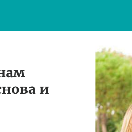
 нам
снова и