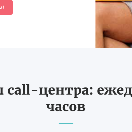
м!
call-центра: ежед
часов