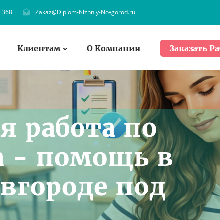
. 368
Zakaz@Diplom-Nizhniy-Novgorod.ru
Клиентам
О Компании
Заказать Ра
я работа по
 - помощь в
вгороде под