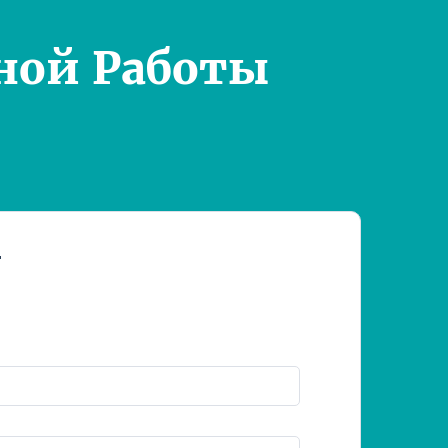
ной Работы
т