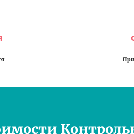
я
ия
При
оимости Контроль