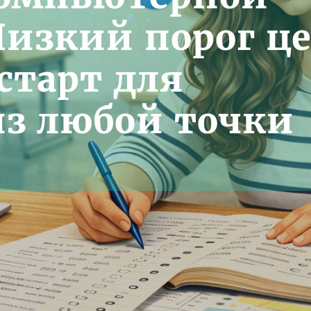
Низкий порог ц
старт для
из любой точки