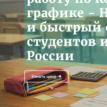
грaфикe - 
и быстрый 
студентов 
России
Узнать цену