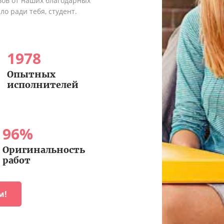
вов от наших благодарных
о ради тебя, студент.
1978
Опытных
исполнителей
96
%
Оригинальность
работ
м!