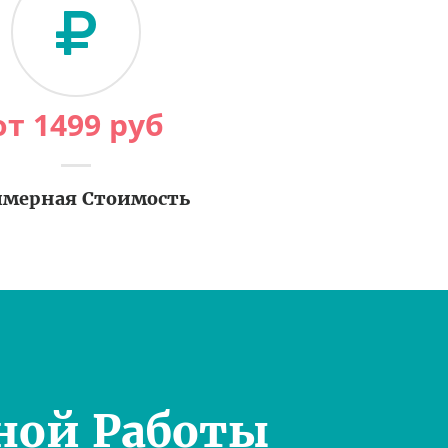
от
1499
руб
мерная Стоимость
ной Работы