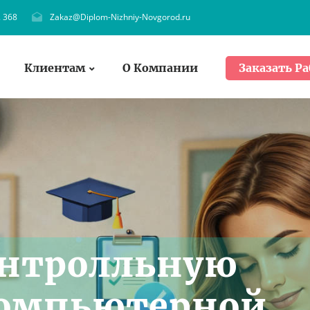
. 368
Zakaz@Diplom-Nizhniy-Novgorod.ru
Клиентам
О Компании
Заказать Ра
онтpолльную
Компьютeрной