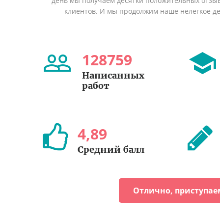
день мы получаем десятки положительных отзы
клиентов. И мы продолжим наше нелегкое дел
128759
Написанных
работ
4
,
89
Средний балл
Отлично, приступае