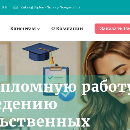
. 368
Zakaz@Diplom-Nizhniy-Novgorod.ru
Клиентам
О Компании
Заказать Ра
ипломную работ
едению
льственных