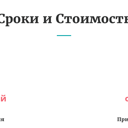
Сроки и Стоимост
ей
ия
При