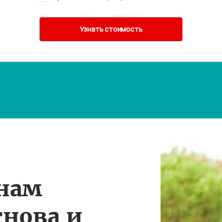
 нам
снова и