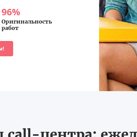
96
%
Оригинальность
работ
м!
call-центра: ежед