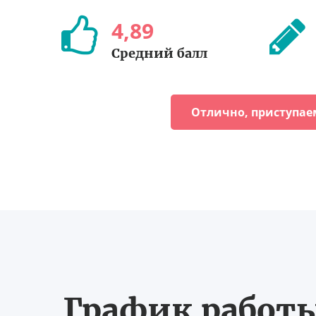
4
,
89
Средний балл
Отлично, приступае
График работы 