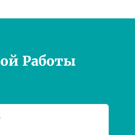
ой Работы
т