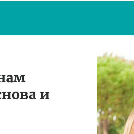
 нам
снова и