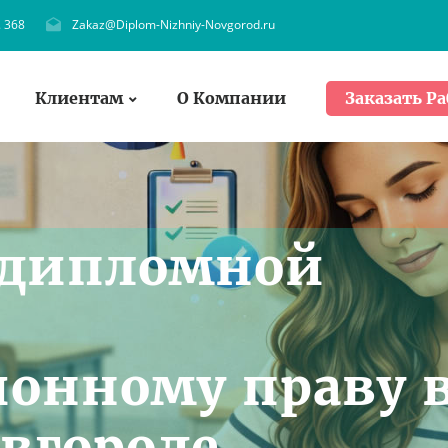
. 368
Zakaz@Diplom-Nizhniy-Novgorod.ru
Клиентам
О Компании
Заказать Ра
 дипломной
онному праву 
вгороде