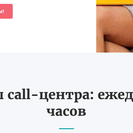
м!
call-центра: ежед
часов