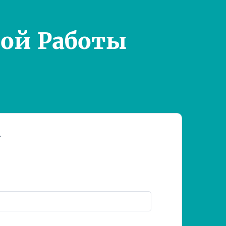
ой Работы
т