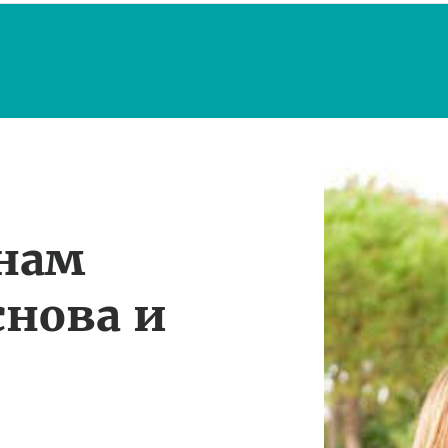
 нам
снова и