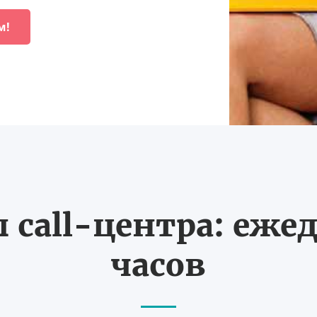
м!
call-центра: ежед
часов