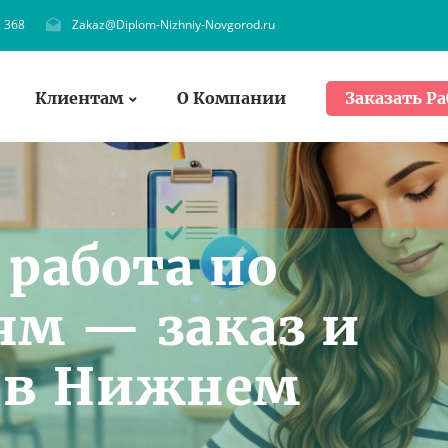
. 368
Zakaz@Diplom-Nizhniy-Novgorod.ru
Клиентам
О Компании
Заказать Ра
работа по
м — заказ и
 в Нижнем