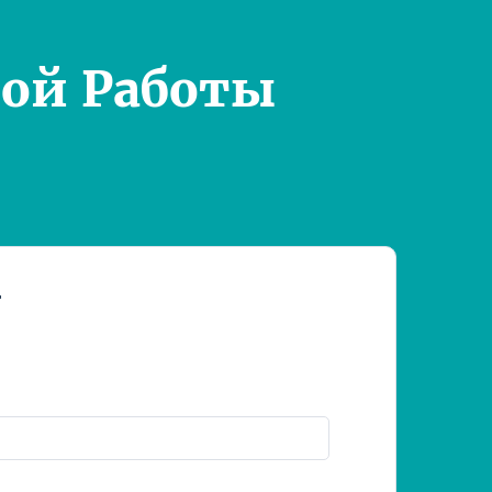
ой Работы
т